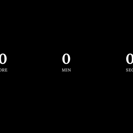
ti Lun – Ven 08:30 – 13:00 o 16:30 – 
EMAIL: concettalibri@yahoo.it /
terranovalibri@yahoo.it
0
0
ORE
MIN
SE