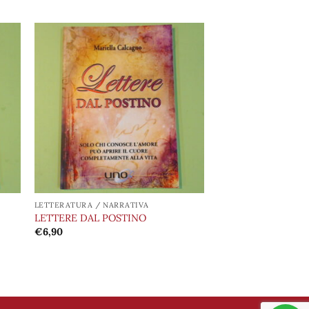
ngi
Aggiungi
ista
alla lista
i
dei
eri
desideri
LETTERATURA / NARRATIVA
LETTERE DAL POSTINO
€
6,90