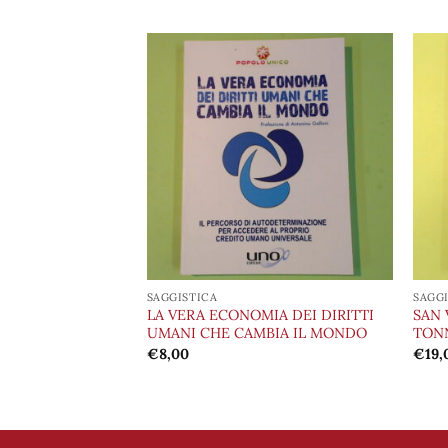
Aggiungi
Aggiungi
alla lista
alla lista
dei
dei
desideri
desideri
SAGGISTICA
SAGG
LA VERA ECONOMIA DEI DIRITTI
SAN 
BBAZIA
UMANI CHE CAMBIA IL MONDO
TON
€
8,00
€
19,