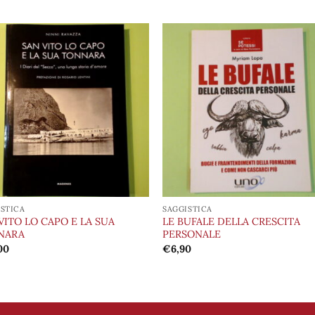
Aggiungi
Aggiu
alla lista
alla l
dei
de
desideri
desid
ISTICA
SAGGISTICA
VITO LO CAPO E LA SUA
LE BUFALE DELLA CRESCITA
NARA
PERSONALE
00
€
6,90