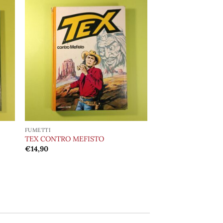
ngi
Aggiungi
ista
alla lista
i
dei
eri
desideri
FUMETTI
TEX CONTRO MEFISTO
€
14,90