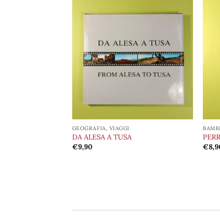
Aggiungi
Aggiungi
alla lista
alla lista
dei
dei
desideri
desideri
GEOGRAFIA, VIAGGI
BAMBI
I ANIMALI
DA ALESA A TUSA
PERR
€
9,90
€
8,9