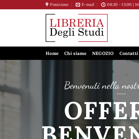
Salta
Posizione
E-mail
08:30 - 13:00 | 1
ai
contenuti
Home
Chi siamo
NEGOZIO
Contatti
Benvenuti nella nost
OFFE
BENVE