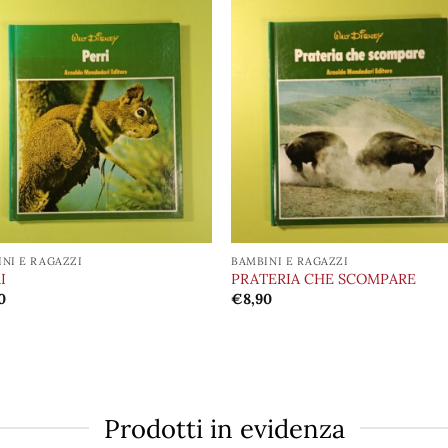
Aggiungi
Aggiu
alla lista
alla l
dei
de
desideri
desid
NI E RAGAZZI
BAMBINI E RAGAZZI
I
PRATERIA CHE SCOMPARE
0
€
8,90
Prodotti in evidenza