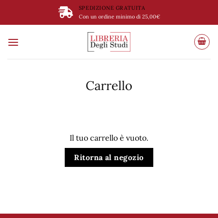
Salta
SPEDIZIONE GRATUITA
ai
Con un ordine minimo di 25,00€
contenuti
Carrello
Il tuo carrello è vuoto.
Ritorna al negozio