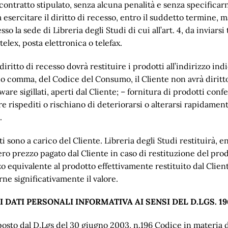
l contratto stipulato, senza alcuna penalità e senza specificarn
à esercitare il diritto di recesso, entro il suddetto termine
 la sede di Libreria degli Studi di cui all’art. 4, da inviars
lex, posta elettronica o telefax.
 diritto di recesso dovrà restituire i prodotti all’indirizzo in
ndo comma, del Codice del Consumo, il Cliente non avrà diritto
tware sigillati, aperti dal Cliente; – fornitura di prodotti con
 rispediti o rischiano di deteriorarsi o alterarsi rapidamente
.
i sono a carico del Cliente. Libreria degli Studi restituirà, e
ntero prezzo pagato dal Cliente in caso di restituzione del pro
ezzo equivalente al prodotto effettivamente restituito dal Cli
ne significativamente il valore.
 DATI PERSONALI INFORMATIVA AI SENSI DEL D.LGS. 19
isposto dal D.Lgs del 30 giugno 2003, n.196 Codice in materia 