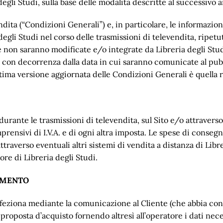
degli Studi, sulla base delle modalità descritte al successivo a
dita (“Condizioni Generali”) e, in particolare, le informazioni 
gli Studi nel corso delle trasmissioni di televendita, ripetute
hé non saranno modificate e/o integrate da Libreria degli Stu
i con decorrenza dalla data in cui saranno comunicate al pub
ltima versione aggiornata delle Condizioni Generali è quella re
 durante le trasmissioni di televendita, sul Sito e/o attraverso
prensivi di I.V.A. e di ogni altra imposta. Le spese di conseg
attraverso eventuali altri sistemi di vendita a distanza di Libr
ore di Libreria degli Studi.
GAMENTO
perfeziona mediante la comunicazione al Cliente (che abbia co
 proposta d’acquisto fornendo altresì all’operatore i dati nec