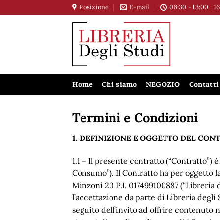
Salta
Posizione
E-mail
08:30 - 13:00 | 1
ai
contenuti
Home
Chi siamo
NEGOZIO
Contatti
Termini e Condizioni
1. DEFINIZIONE E OGGETTO DEL CON
1.1 – Il presente contratto (“Contratto”) 
Consumo”). Il Contratto ha per oggetto la
Minzoni 20 P.I. 017499100887 (“Libreria d
l’accettazione da parte di Libreria degli
seguito dell’invito ad offrire contenuto ne