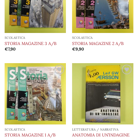
SCOLASTICA
SCOLASTICA
STORIA MAGAZINE 3 A/B
STORIA MAGAZINE 2 A/B
€
7,90
€
9,90
Aggiungi
Aggiungi
alla lista
alla lista
dei
dei
desideri
desideri
SCOLASTICA
LETTERATURA / NARRATIVA
STORIA MAGAZINE 1 A/B
ANATOMIA DI UN’INDAGINE