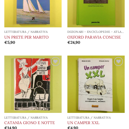
LETTERATURA / NARRATIVA
DIZIONARI - ENCICLOPEDIE - ATLANTI
UN PRETE PER MARITO
OXFORD PARAVIA CONCISE
€
5,90
€
24,90
Aggiungi
Aggiungi
alla lista
alla lista
dei
dei
desideri
desideri
LETTERATURA / NARRATIVA
LETTERATURA / NARRATIVA
CATANIA GIONO E NOTTE
UN CAMPER XXL
€
14,90
€
4,90