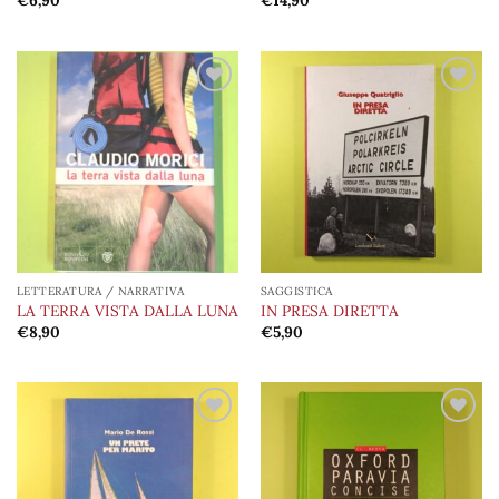
€
6,90
€
14,90
Aggiungi
Aggiungi
alla lista
alla lista
dei
dei
desideri
desideri
LETTERATURA / NARRATIVA
SAGGISTICA
LA TERRA VISTA DALLA LUNA
IN PRESA DIRETTA
€
8,90
€
5,90
Aggiungi
Aggiungi
alla lista
alla lista
dei
dei
desideri
desideri