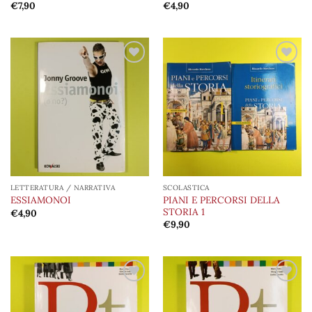
€
7,90
€
4,90
Aggiungi
Aggiungi
alla lista
alla lista
dei
dei
desideri
desideri
LETTERATURA / NARRATIVA
SCOLASTICA
PIANI E PERCORSI DELLA
ESSIAMONOI
STORIA 1
€
4,90
€
9,90
Aggiungi
Aggiungi
alla lista
alla lista
dei
dei