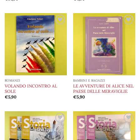
Aggiungi
Aggiungi
alla lista
alla lista
dei
dei
desideri
desideri
ROMANZI
BAMBINI E RAGAZZI
VOLANDO INCONTRO AL
LE AVVENTURE DI ALICE NEL
SOLE
PAESE DELLE MERAVIGLIE
€
5,90
€
5,90
Aggiungi
Aggiungi
alla lista
alla lista
dei
dei
desideri
desideri