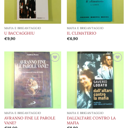
MAFIA E BRIGANTAGGIO
MAFIA E BRIGANTAGGIO
U BACCAGGHIU
IL CLIMATERIO
€
9,90
€
6,90
Aggiungi
Aggiungi
alla lista
alla lista
dei
dei
desideri
desideri
MAFIA E BRIGANTAGGIO
MAFIA E BRIGANTAGGIO
AVRANNO FINE LE PAROLE
DALL’ALTARE CONTRO LA
VANE?
MAFIA