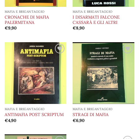
MAFIA E BRIGANTAGGIO
MAFIA E BRIGANTAGGIO
CRONACHE DI MAFIA
I DISARMATI FALCONE
PALERMITANA
CASSARÀ E GLI ALTRI
€
9,90
€
8,90
Aggiungi
Aggiungi
alla lista
alla lista
dei
dei
desideri
desideri
MAFIA E BRIGANTAGGIO
MAFIA E BRIGANTAGGIO
ANTIMAFIA POST SCRIPTUM
STRAGI DI MAFIA
€
4,90
€
6,90