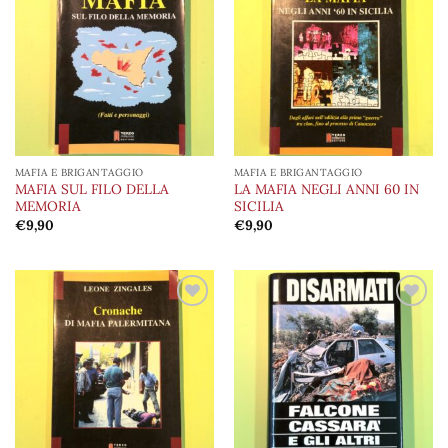
Aggiungi
Aggiungi
alla lista
alla lista
dei
dei
desideri
desideri
MAFIA E BRIGANTAGGIO
MAFIA E BRIGANTAGGIO
MAFIA SUL FILO DELLA
LA MAFIA NEGLI ANNI 60 IN
MEMORIA
SICILIA
€
9,90
€
9,90
Aggiungi
Aggiungi
alla lista
alla lista
dei
dei
desideri
desideri