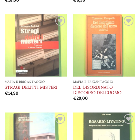
€
18,00
€
8,90
Aggiungi
Aggiungi
alla lista
alla lista
dei
dei
desideri
desideri
MAFIA E BRIGANTAGGIO
MAFIA E BRIGANTAGGIO
DEL DISORDINATO
STRAGI DELITTI MISTERI
DISCORSO DELL’UOMO
€
14,90
€
29,00
Aggiungi
Aggiungi
alla lista
alla lista
dei
dei