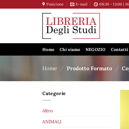
Salta
Posizione
E-mail
08:30 - 13:00 | 1
ai
contenuti
Home
Chi siamo
NEGOZIO
Contatti
Home
/
Prodotto Formato
/
Cop
Categorie
Altro
ANIMALI