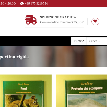
6:30 - 20:00
+39 375 8219534
SPEDIZIONE GRATUITA
Con un ordine minimo di 25,00€
Cerca:
ertina rigida
Aggiungi
Aggi
alla lista
alla 
dei
de
desideri
desi