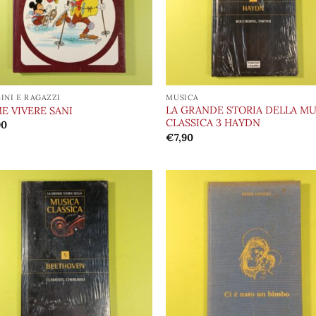
INI E RAGAZZI
MUSICA
LA GRANDE STORIA DELLA MU
E VIVERE SANI
CLASSICA 3 HAYDN
90
€
7,90
Aggiungi
Aggi
alla lista
alla 
dei
de
desideri
desi