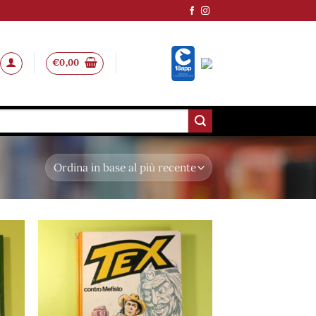
€
0,00
ungi
Aggiungi
lista
alla lista
i
dei
deri
desideri