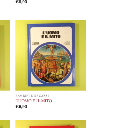
€
8,90
ungi
Aggiungi
lista
alla lista
i
dei
deri
desideri
BAMBINI E RAGAZZI
L’UOMO E IL MITO
€
6,90