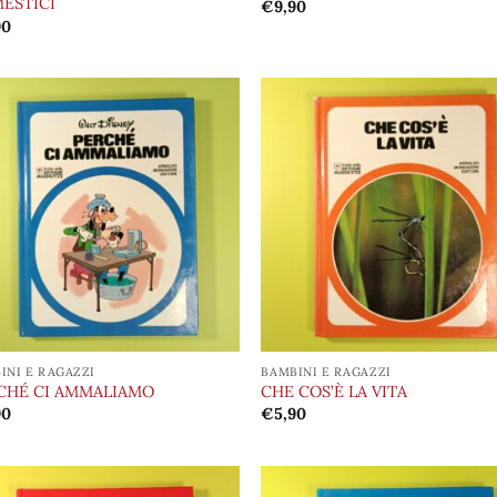
ESTICI
€
9,90
90
Aggiungi
Aggi
alla lista
alla 
dei
de
desideri
desi
INI E RAGAZZI
BAMBINI E RAGAZZI
CHÉ CI AMMALIAMO
CHE COS’È LA VITA
90
€
5,90