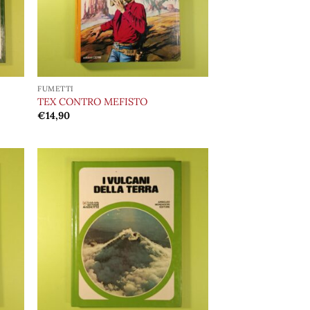
FUMETTI
TEX CONTRO MEFISTO
€
14,90
ungi
Aggiungi
lista
alla lista
i
dei
deri
desideri