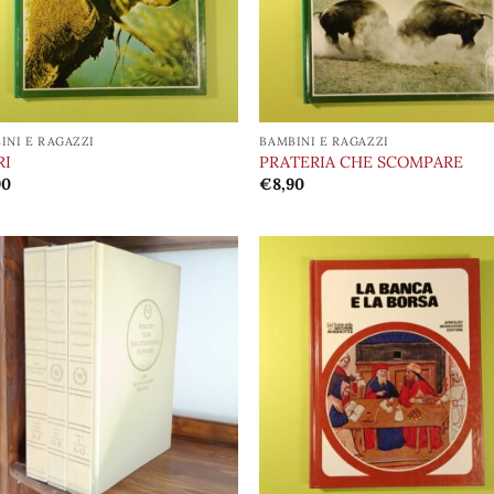
INI E RAGAZZI
BAMBINI E RAGAZZI
RI
PRATERIA CHE SCOMPARE
90
€
8,90
Aggiungi
Aggi
alla lista
alla 
dei
de
desideri
desi