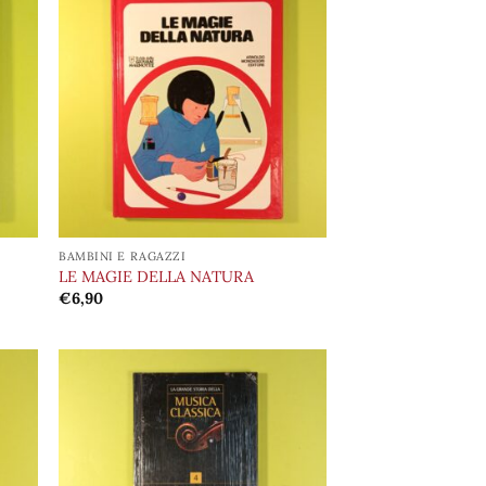
ungi
Aggiungi
lista
alla lista
i
dei
deri
desideri
BAMBINI E RAGAZZI
LE MAGIE DELLA NATURA
€
6,90
ungi
Aggiungi
lista
alla lista
i
dei
deri
desideri