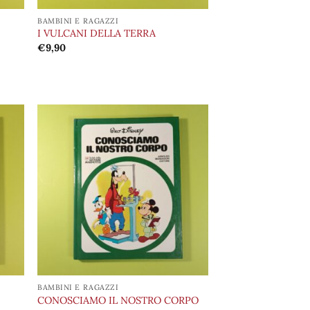
BAMBINI E RAGAZZI
I VULCANI DELLA TERRA
€
9,90
ungi
Aggiungi
lista
alla lista
i
dei
deri
desideri
BAMBINI E RAGAZZI
CONOSCIAMO IL NOSTRO CORPO