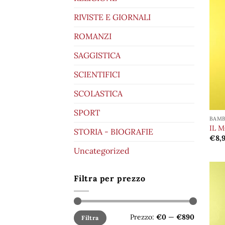
RIVISTE E GIORNALI
ROMANZI
SAGGISTICA
SCIENTIFICI
SCOLASTICA
SPORT
BAMB
IL 
STORIA - BIOGRAFIE
€
8,
Uncategorized
Filtra per prezzo
Prezzo
Prezzo
Prezzo:
€0
—
€890
Filtra
Min
Max