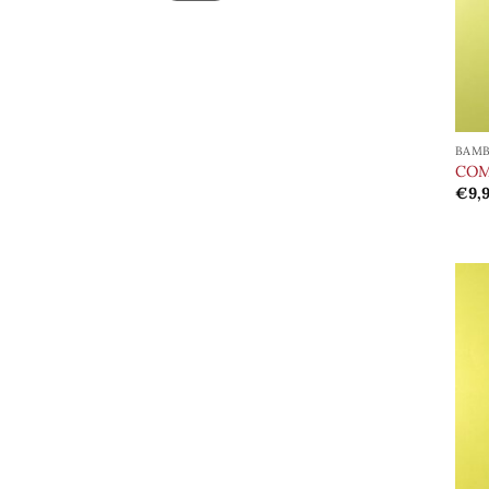
BAMB
COM
€
9,