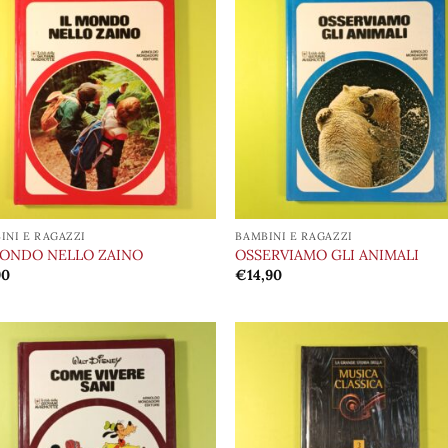
Aggiungi
Aggi
alla lista
alla 
dei
de
desideri
desi
INI E RAGAZZI
BAMBINI E RAGAZZI
MONDO NELLO ZAINO
OSSERVIAMO GLI ANIMALI
90
€
14,90
Aggiungi
Aggi
alla lista
alla 
dei
de
desideri
desi