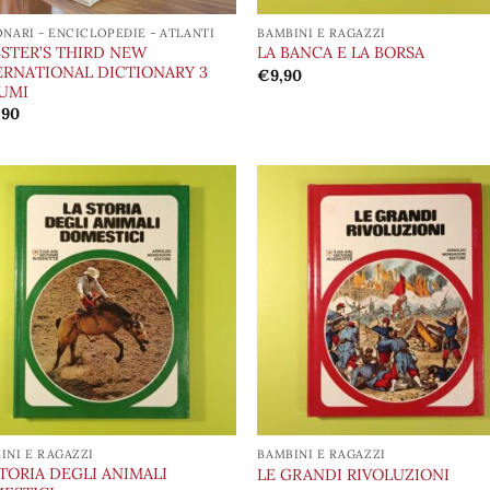
ONARI - ENCICLOPEDIE - ATLANTI
BAMBINI E RAGAZZI
STER’S THIRD NEW
LA BANCA E LA BORSA
ERNATIONAL DICTIONARY 3
€
9,90
UMI
,90
Aggiungi
Aggi
alla lista
alla 
dei
de
desideri
desi
INI E RAGAZZI
BAMBINI E RAGAZZI
STORIA DEGLI ANIMALI
LE GRANDI RIVOLUZIONI