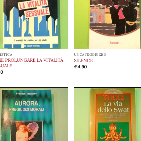
desideri
desi
ISTICA
UNCATEGORIZED
E PROLUNGARE LA VITALITÀ
SILENCE
SUALE
€
4,90
90
Aggiungi
Aggi
alla lista
alla 
dei
de
desideri
desi