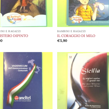
INI E RAGAZZI
BAMBINI E RAGAZZI
MISTERO DIPINTO
IL CORAGGIO DI MILO
90
€
5,90
Aggiungi
Aggi
alla lista
alla 
dei
de
desideri
desi