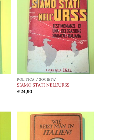
ungi
Aggiungi
lista
alla lista
i
dei
deri
desideri
POLITICA / SOCIETA'
SIAMO STATI NELL’URSS
€
24,90
ungi
Aggiungi
lista
alla lista
i
dei