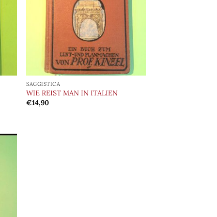
deri
desideri
SAGGISTICA
WIE REIST MAN IN ITALIEN
€
14,90
ungi
lista
i
deri