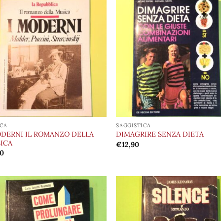
Aggiungi
Aggi
alla lista
alla 
dei
de
desideri
desi
CA
SAGGISTICA
ODERNI IL ROMANZO DELLA
DIMAGRIRE SENZA DIETA
ICA
€
12,90
90
Aggiungi
Aggi
alla lista
alla 
dei
de