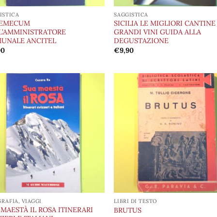
ISTICA
SAGGISTICA
EMECUM
SICILIA LE MIGLIORI CANTINE 
L’AMMINISTRATORE
GRANDI VINI GUIDA ALLA
UNALE ANCITEL
DEGUSTAZIONE
90
€
9,90
Aggiungi
Aggi
alla lista
alla 
dei
de
desideri
desi
RAFIA, VIAGGI
LIBRI DI TESTO
 MAESTÀ IL ROSA ITINERARI
BRUTUS