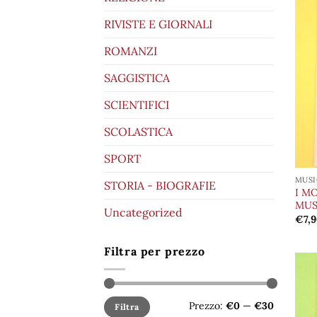
RIVISTE E GIORNALI
ROMANZI
SAGGISTICA
SCIENTIFICI
SCOLASTICA
SPORT
MUSI
STORIA - BIOGRAFIE
I M
MUS
Uncategorized
€
7,
Filtra per prezzo
Prezzo
Prezzo
Prezzo:
€0
—
€30
Filtra
Min
Max