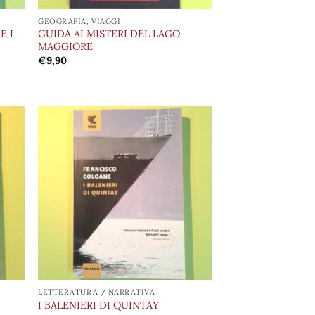
GEOGRAFIA, VIAGGI
E I
GUIDA AI MISTERI DEL LAGO
MAGGIORE
€
9,90
ungi
Aggiungi
lista
alla lista
i
dei
deri
desideri
LETTERATURA / NARRATIVA
I BALENIERI DI QUINTAY