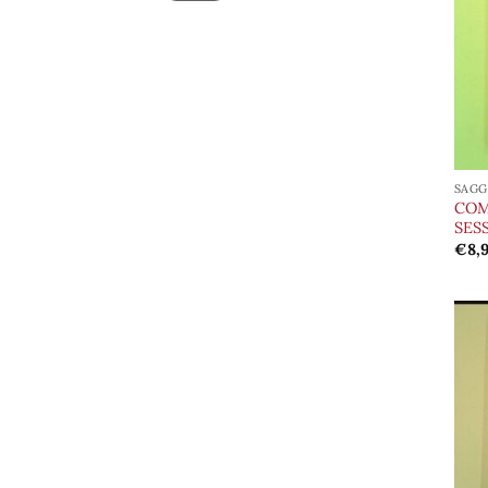
SAGG
COM
SES
€
8,