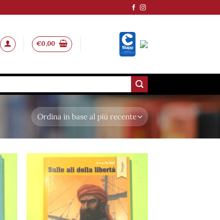
€
0,00
ungi
Aggiungi
lista
alla lista
i
dei
deri
desideri