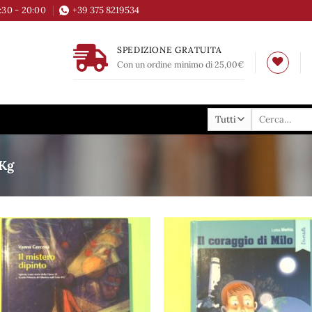
6:30 - 20:00
+39 375 8219534
SPEDIZIONE GRATUITA
Con un ordine minimo di 25,00€
Cerca:
 Kg
Aggiungi
Aggi
alla lista
alla 
dei
de
desideri
desi