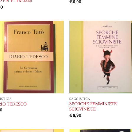
ZERI E ITALIANI
€
6,90
90
Aggiungi
Aggi
alla lista
alla 
dei
de
desideri
desi
ISTICA
SAGGISTICA
SPORCHE FEMMINISTE
RIO TEDESCO
SCIOVINISTE
90
€
8,90