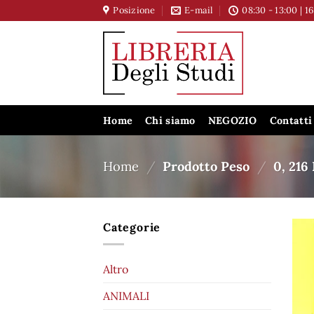
Salta
Posizione
E-mail
08:30 - 13:00 | 1
ai
contenuti
Home
Chi siamo
NEGOZIO
Contatti
Home
/
Prodotto Peso
/
0, 216
Categorie
Altro
ANIMALI