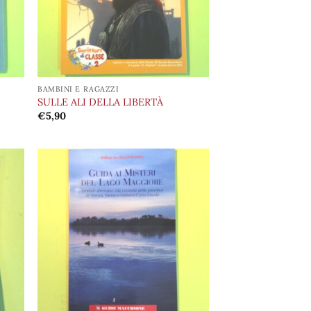
BAMBINI E RAGAZZI
SULLE ALI DELLA LIBERTÀ
€
5,90
ungi
Aggiungi
lista
alla lista
i
dei
deri
desideri