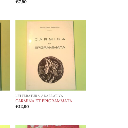
€
7,90
ungi
Aggiungi
lista
alla lista
i
dei
deri
desideri
LETTERATURA / NARRATIVA
CARMINA ET EPIGRAMMATA
€
12,90