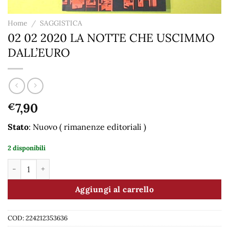
Home
/
SAGGISTICA
02 02 2020 LA NOTTE CHE USCIMMO
DALL’EURO
7,90
€
Stato
: Nuovo ( rimanenze editoriali )
2 disponibili
02 02 2020 LA NOTTE CHE USCIMMO DALL'EURO quantità
Aggiungi al carrello
COD:
224212353636