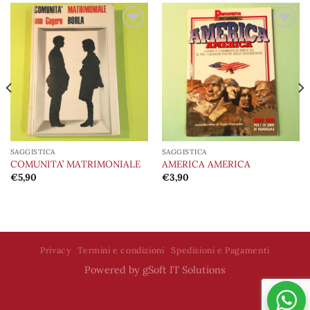
Aggiungi
Aggiungi
alla lista
alla lista
dei
dei
desideri
desideri
SAGGISTICA
SAGGISTICA
COMUNITA’ MATRIMONIALE
AMERICA AMERICA
€
5,90
€
3,90
Privacy
Termini e condizioni
Spedizioni e Pagamenti
Powered by
gSoft IT Solutions