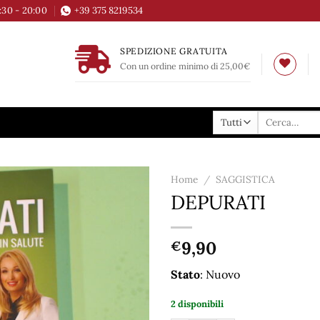
6:30 - 20:00
+39 375 8219534
SPEDIZIONE GRATUITA
Con un ordine minimo di 25,00€
Cerca:
Home
/
SAGGISTICA
DEPURATI
Aggiungi
alla lista
dei
9,90
€
desideri
Stato
: Nuovo
2 disponibili