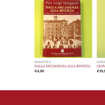
Aggiungi
Aggiungi
alla lista
alla lista
dei
dei
desideri
desideri
SAGGISTICA
SAGG
DELLA VITA
DALLA DECADENZA ALLA RIVOLTA
GIOV
€
4,90
€
19,