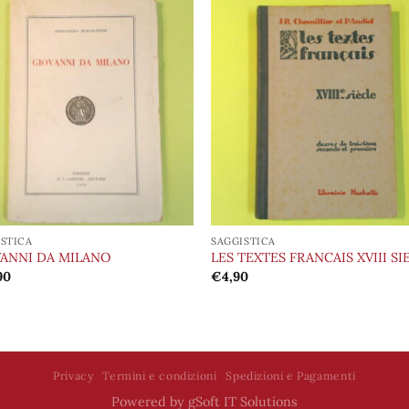
Aggiungi
Aggiu
alla lista
alla l
dei
de
desideri
desid
ISTICA
SAGGISTICA
ANNI DA MILANO
LES TEXTES FRANCAIS XVIII SI
90
€
4,90
Privacy
Termini e condizioni
Spedizioni e Pagamenti
Powered by
gSoft IT Solutions