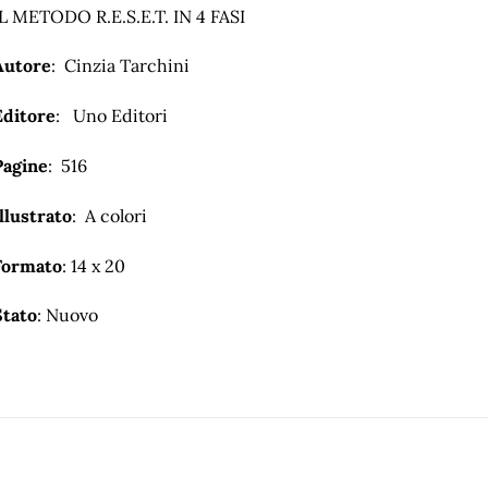
IL METODO R.E.S.E.T. IN 4 FASI
Autore
: Cinzia Tarchini
Editore
: Uno Editori
Pagine
: 516
llustrato
: A colori
Formato
: 14 x 20
Stato
: Nuovo