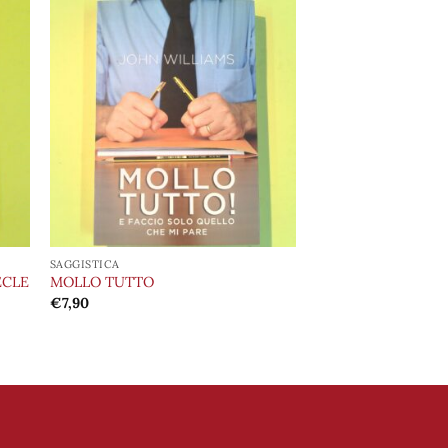
ngi
Aggiungi
ista
alla lista
i
dei
eri
desideri
SAGGISTICA
ECLE
MOLLO TUTTO
€
7,90