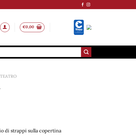
€
0,00
/ TEATRO
A
o di strappi sulla copertina