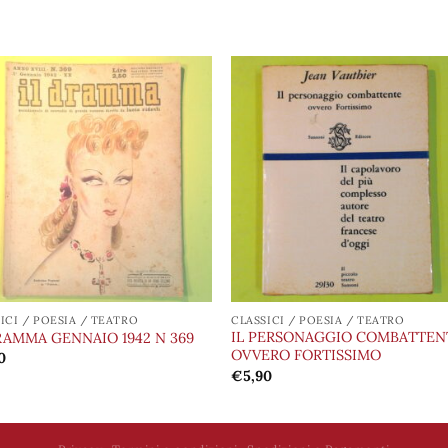
Aggiungi
Aggiu
alla lista
alla l
dei
de
desideri
desid
ICI / POESIA / TEATRO
CLASSICI / POESIA / TEATRO
IL PERSONAGGIO COMBATTEN
RAMMA GENNAIO 1942 N 369
OVVERO FORTISSIMO
0
€
5,90