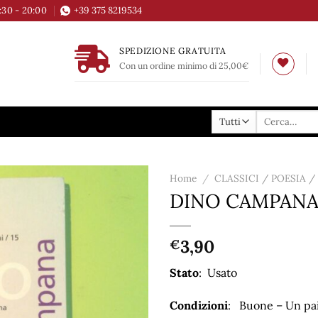
6:30 - 20:00
+39 375 8219534
SPEDIZIONE GRATUITA
Con un ordine minimo di 25,00€
Cerca:
Home
/
CLASSICI / POESIA 
DINO CAMPAN
Aggiungi
alla lista
dei
3,90
€
desideri
Stato
: Usato
Condizioni
: Buone – Un pai