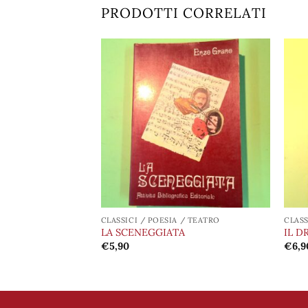
PRODOTTI CORRELATI
Aggiungi
Aggiungi
alla lista
alla lista
dei
dei
desideri
desideri
 / TEATRO
CLASSICI / POESIA / TEATRO
CLASS
ANTONIO E
LA SCENEGGIATA
IL D
EO E GIULIETTA
€
5,90
€
6,9