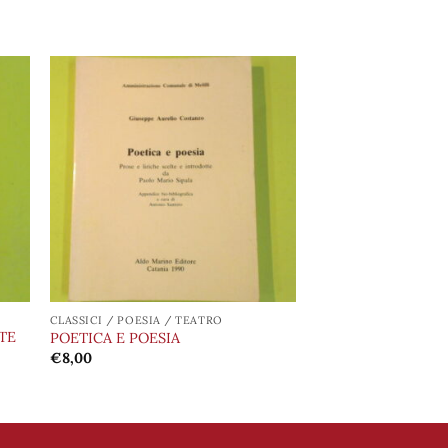
ngi
Aggiungi
ista
alla lista
i
dei
eri
desideri
CLASSICI / POESIA / TEATRO
TE
POETICA E POESIA
€
8,00