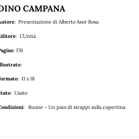
DINO CAMPANA
Autore
: Presentazione di Alberto Asor Rosa
Editore
: L’Unità
Pagine
: 176
llustrato
:
Formato
: 11 x 18
Stato
: Usato
Condizioni
: Buone – Un paio di strappi sulla copertina