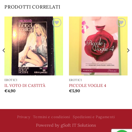
PRODOTTI CORRELATI
Aggiungi
Aggiungi
alla lista
alla lista
dei
dei
desideri
desideri
EROTICI
EROTICI
IL VOTO DI CASTITÀ
PICCOLE VOGLIE 4
€
4,90
€
5,90
Privacy
Termini e condizioni
Spedizioni e Pagamenti
Powered by
gSoft IT Solutions