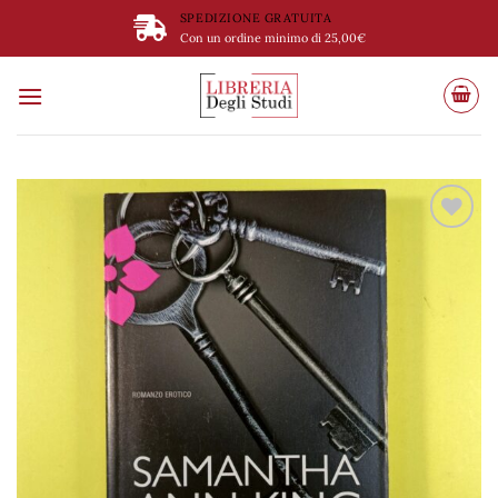
Salta
SPEDIZIONE GRATUITA
ai
Con un ordine minimo di 25,00€
contenuti
Aggiungi
alla lista
dei
desideri