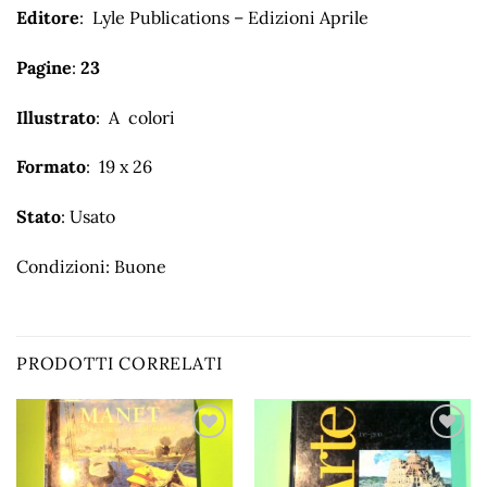
Editore
: Lyle Publications – Edizioni Aprile
Pagine
:
23
Illustrato
: A colori
Formato
: 19 x 26
Stato
: Usato
Condizioni: Buone
PRODOTTI CORRELATI
Aggiungi
Aggiungi
alla lista
alla lista
dei
dei