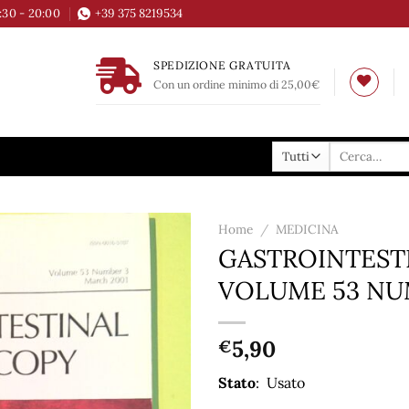
6:30 - 20:00
+39 375 8219534
SPEDIZIONE GRATUITA
Con un ordine minimo di 25,00€
Cerca:
Home
/
MEDICINA
GASTROINTEST
Aggiungi
VOLUME 53 NU
alla lista
dei
desideri
5,90
€
Stato
: Usato