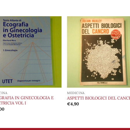
Aggiungi
Aggiu
alla lista
alla l
dei
de
desideri
desid
CINA
MEDICINA
RAFIA IN GINECOLOGIA E
ASPETTI BIOLOGICI DEL CANC
TRICIA VOL I
€
4,90
00