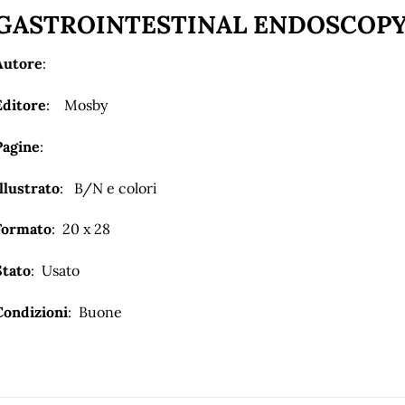
GASTROINTESTINAL ENDOSCOP
Autore
:
Editore
: Mosby
Pagine
:
llustrato
: B/N e colori
Formato
: 20 x 28
Stato
: Usato
Condizioni
: Buone