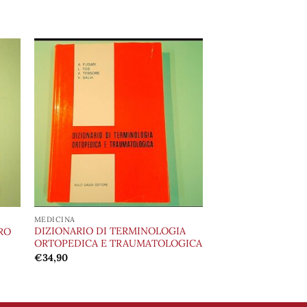
ngi
Aggiungi
ista
alla lista
i
dei
eri
desideri
MEDICINA
DIZIONARIO DI TERMINOLOGIA
RO
ORTOPEDICA E TRAUMATOLOGICA
€
34,90