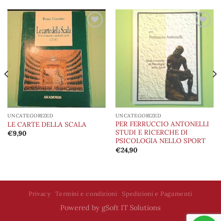
Aggiungi
Aggiungi
alla lista
alla lista
dei
dei
desideri
desideri
UNCATEGORIZED
UNCATEGORIZED
PER FERRUCCIO ANTONELLI
LE CARTE DELLA SCALA
STUDI E RICERCHE DI
€
9,90
PSICOLOGIA NELLO SPORT
€
24,90
Privacy
Termini e condizioni
Spedizioni e Pagamenti
Powered by
gSoft IT Solutions