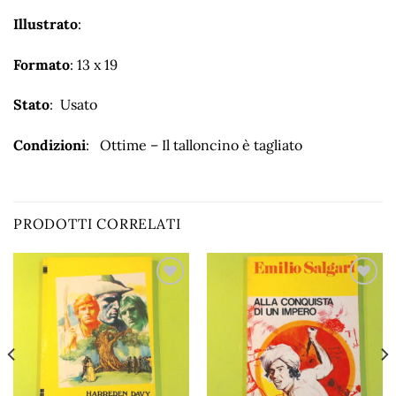
Illustrato
:
Formato
: 13 x 19
Stato
: Usato
Condizioni
: Ottime – Il talloncino è tagliato
PRODOTTI CORRELATI
Aggiungi
Aggiungi
alla lista
alla lista
dei
dei
desideri
desideri