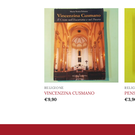
Aggiungi
Aggiungi
alla lista
alla lista
dei
dei
desideri
desideri
RELIGIONE
RELI
 1995 – 1996
VINCENZINA CUSMANO
PENS
ANCESCANO DI
€
9,90
€
3,9