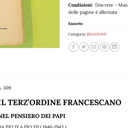
Condizioni
: Discrete – Man
delle pagine è allentata
Esaurito
Categoria:
RELIGIONE
n. 309
IL TERZ’ORDINE FRANCESCANO
NEL PENSIERO DEI PAPI
A PIO IX A PIO XII ( 1846-1943 )