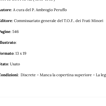
Autore
: A cura del P. Ambrogio Peruffo
Editore
: Commissariato generale del T.O.F.. dei Frati Minori
Pagine
: 546
llustrato
:
Formato
: 13 x 19
Stato
: Usato
Condizioni
: Discrete – Manca la copertina superiore – La leg