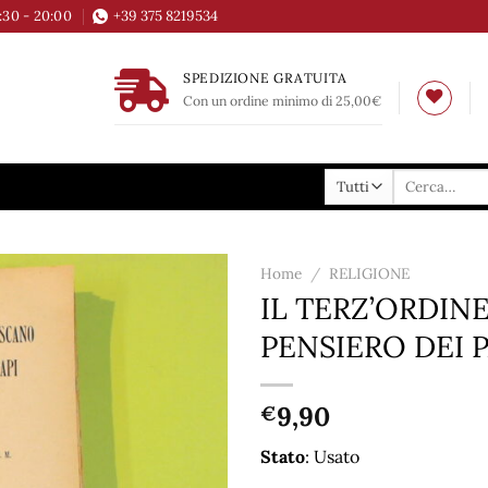
6:30 - 20:00
+39 375 8219534
SPEDIZIONE GRATUITA
Con un ordine minimo di 25,00€
Cerca:
Home
/
RELIGIONE
IL TERZ’ORDIN
Aggiungi
PENSIERO DEI P
alla lista
dei
desideri
9,90
€
Stato
: Usato