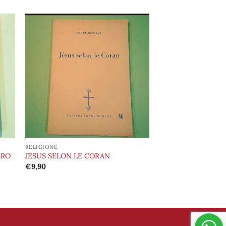
ngi
Aggiungi
ista
alla lista
i
dei
eri
desideri
RELIGIONE
ERO
JESUS SELON LE CORAN
€
9,90