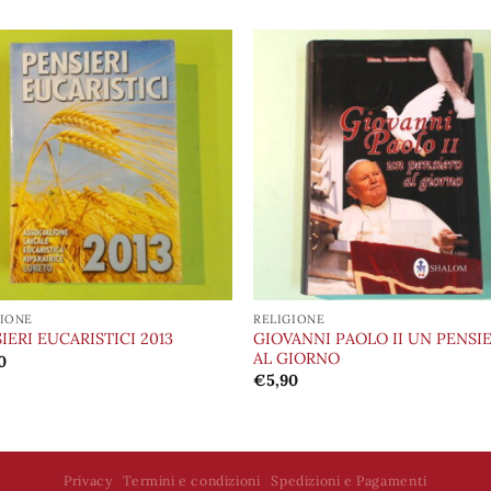
Aggiungi
Aggiu
alla lista
alla l
dei
de
desideri
desid
GIONE
RELIGIONE
GIOVANNI PAOLO II UN PENSI
IERI EUCARISTICI 2013
AL GIORNO
0
€
5,90
Privacy
Termini e condizioni
Spedizioni e Pagamenti