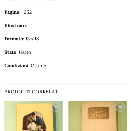
Pagine
: 252
Illustrato
:
Formato
: 13 x 18
Stato
: Usato
Condizioni
: Ottime
PRODOTTI CORRELATI
Aggiungi
Aggiungi
alla lista
alla lista
dei
dei
desideri
desideri