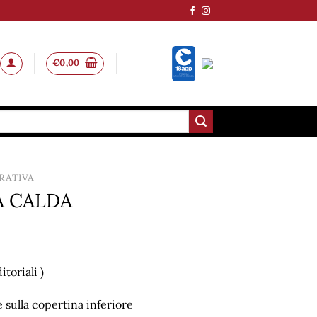
€
0,00
RATIVA
A CALDA
toriali )
 sulla copertina inferiore