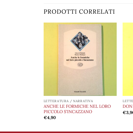
PRODOTTI CORRELATI
Aggiungi
Aggiungi
alla lista
alla lista
dei
dei
desideri
desideri
RRATIVA
LETTERATURA / NARRATIVA
LETT
ANCHE LE FORMICHE NEL LORO
LVECCHIO
DON
PICCOLO S’INCAZZANO
€
3,9
€
4,90