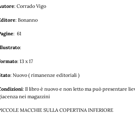
Autore
: Corrado Vigo
Editore
: Bonanno
Pagine
: 61
llustrato
:
Formato
: 13 x 17
Stato
: Nuovo ( rimanenze editoriali )
Condizioni
: Il libro è nuovo e non letto ma può presentare lie
giacenza nei magazzini
PICCOLE MACCHIE SULLA COPERTINA INFERIORE