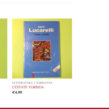
ngi
Aggiungi
ista
alla lista
i
dei
eri
desideri
LETTERATURA / NARRATIVA
L’ESTATE TORBIDA
€
4,90