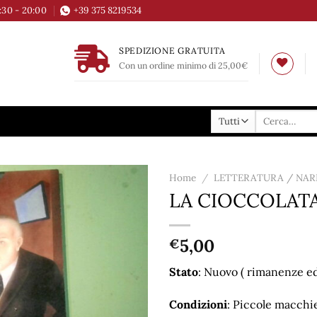
6:30 - 20:00
+39 375 8219534
SPEDIZIONE GRATUITA
Con un ordine minimo di 25,00€
Cerca:
Home
/
LETTERATURA / NAR
LA CIOCCOLAT
Aggiungi
alla lista
dei
5,00
€
desideri
Stato
: Nuovo ( rimanenze edi
Condizioni
: Piccole macchie