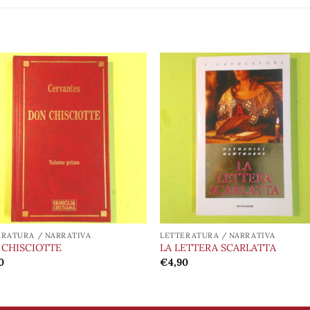
Aggiungi
Aggiu
alla lista
alla l
dei
de
desideri
desid
ERATURA / NARRATIVA
LETTERATURA / NARRATIVA
 CHISCIOTTE
LA LETTERA SCARLATTA
0
€
4,90