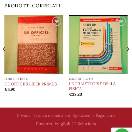
PRODOTTI CORRELATI
Aggiungi
Aggiungi
alla lista
alla lista
dei
dei
desideri
desideri
LIBRI DI TESTO
LIBRI DI TESTO
LE TRAIETTORIE DELLA
DE OFFICIIS LIBER PRIMUS
FISICA
€
4,90
€
28,20
Privacy
Termini e condizioni
Spedizioni e Pagamenti
Powered by
gSoft IT Solutions