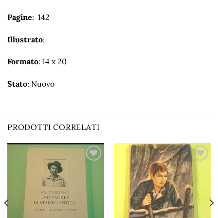
Pagine
: 142
Illustrato
:
Formato
: 14 x 20
Stato
: Nuovo
PRODOTTI CORRELATI
Aggiungi
Aggiungi
alla lista
alla lista
dei
dei
desideri
desideri