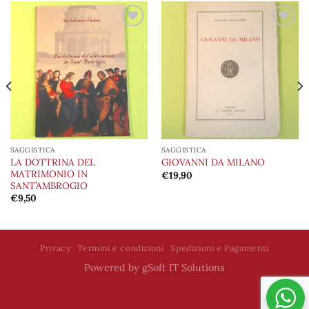
Aggiungi
Aggiungi
alla lista
alla lista
dei
dei
desideri
desideri
SAGGISTICA
SAGGISTICA
LA DOTTRINA DEL
GIOVANNI DA MILANO
MATRIMONIO IN
€
19,90
SANT’AMBROGIO
€
9,50
Privacy
Termini e condizioni
Spedizioni e Pagamenti
Powered by
gSoft IT Solutions