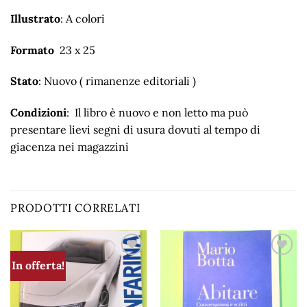
Illustrato
: A colori
Formato
23 x 25
Stato
: Nuovo ( rimanenze editoriali )
Condizioni
: Il libro è nuovo e non letto ma può
presentare lievi segni di usura dovuti al tempo di
giacenza nei magazzini
PRODOTTI CORRELATI
In offerta!
Aggiungi
Aggiungi
alla lista
alla lista
dei
dei
desideri
desideri