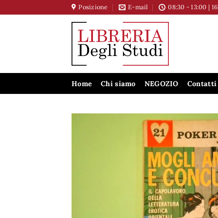
Salta
Posizione
E-mail
08:30 - 13:00 | 1
ai
contenuti
Home
Chi siamo
NEGOZIO
Contatti