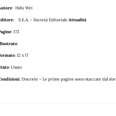
Autore
: Hsfu Wei
Editore
: S.E.A. – Società Editoriale
Attualità
Pagine
: 173
llustrato
:
Formato
: 12 x 17
Stato
: Usato
Condizioni
: Discrete – Le prime pagine sono staccate dal dor