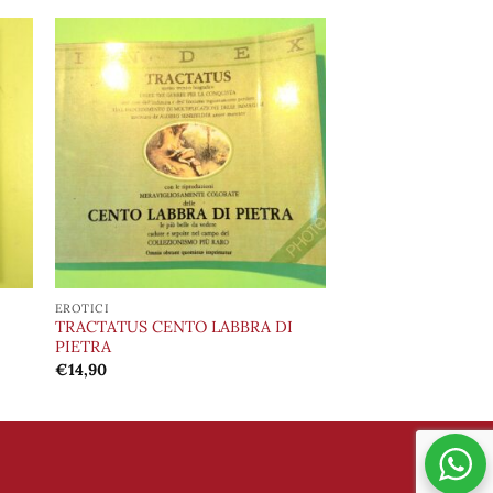
ngi
Aggiungi
ista
alla lista
i
dei
eri
desideri
EROTICI
TRACTATUS CENTO LABBRA DI
PIETRA
€
14,90