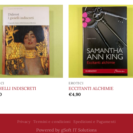
Aggiungi
Aggiu
alla lista
alla l
dei
de
desideri
desid
ICI
EROTICI
OIELLI INDISCRETI
ECCITANTI ALCHIMIE
0
€
4,90
Privacy
Termini e condizioni
Spedizioni e Pagamenti
Powered by
gSoft IT Solutions