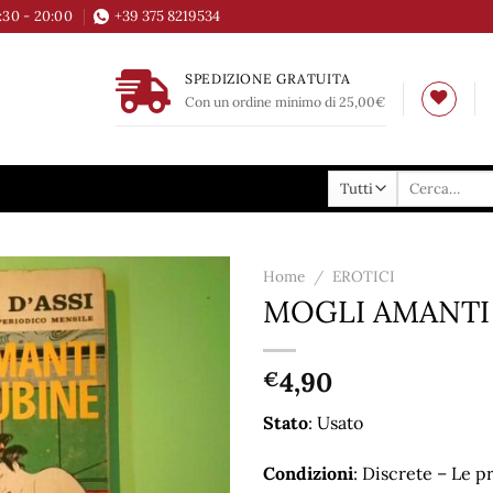
6:30 - 20:00
+39 375 8219534
SPEDIZIONE GRATUITA
Con un ordine minimo di 25,00€
Cerca:
Home
/
EROTICI
MOGLI AMANTI
Aggiungi
alla lista
dei
4,90
€
desideri
Stato
: Usato
Condizioni
: Discrete – Le p