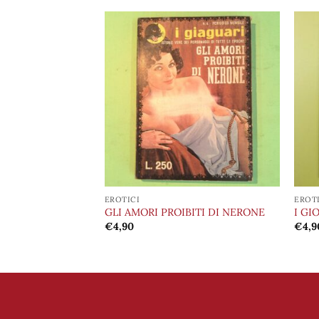
Aggiungi
Aggiungi
alla lista
alla lista
dei
dei
desideri
desideri
EROTICI
EROT
ENZIOSE DI UNA
GLI AMORI PROIBITI DI NERONE
I GI
€
4,90
€
4,9