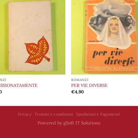
Aggiungi
Aggiu
alla lista
alla l
dei
de
desideri
desid
NZI
ROMANZI
ASSIONATAMENTE
PER VIE DIVERSE
0
€
4,90
Privacy
Termini e condizioni
Spedizioni e Pagamenti
Powered by
gSoft IT Solutions