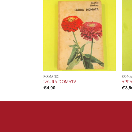
Aggiungi
Aggiungi
alla lista
alla lista
dei
dei
desideri
desideri
ROMANZI
ROMA
LAURA DOMATA
APP
€
4,90
€
3,9