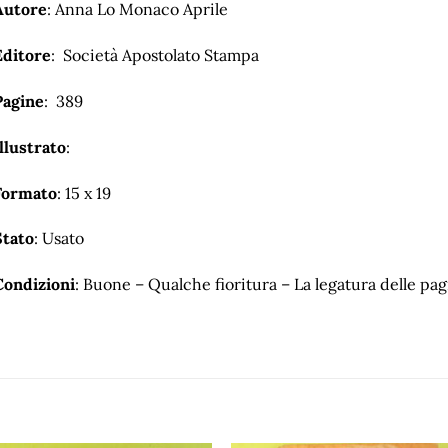
Autore
: Anna Lo Monaco Aprile
Editore
: Società Apostolato Stampa
Pagine
: 389
llustrato
:
Formato
: 15 x 19
Stato
: Usato
Condizioni
: Buone – Qualche fioritura – La legatura delle pag