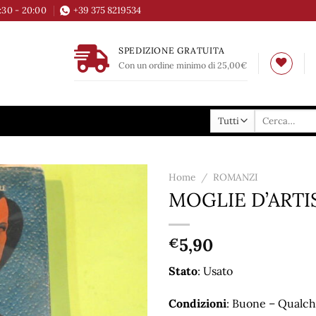
6:30 - 20:00
+39 375 8219534
SPEDIZIONE GRATUITA
Con un ordine minimo di 25,00€
Cerca:
Home
/
ROMANZI
MOGLIE D’ARTI
Aggiungi
alla lista
dei
5,90
€
desideri
Stato
: Usato
Condizioni
: Buone – Qualche