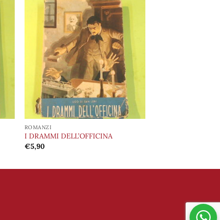
ngi
Aggiungi
ista
alla lista
i
dei
eri
desideri
ROMANZI
I DRAMMI DELL’OFFICINA
€
5,90