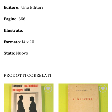
Editore
: Uno Editori
Pagine
: 366
Illustrato
:
Formato
: 14 x 20
Stato
: Nuovo
PRODOTTI CORRELATI
Aggiungi
Aggiungi
alla lista
alla lista
dei
dei
desideri
desideri