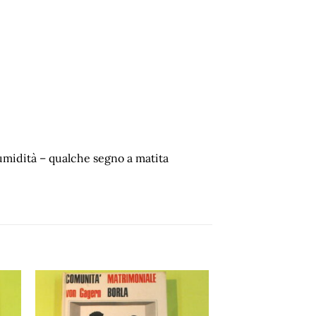
umidità – qualche segno a matita
ngi
Aggiungi