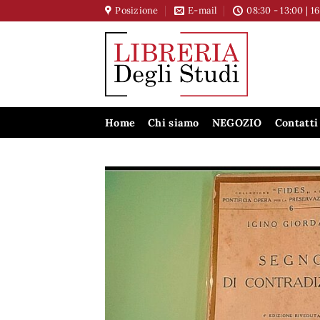
Salta
Posizione
E-mail
08:30 - 13:00 | 1
ai
contenuti
Home
Chi siamo
NEGOZIO
Contatti