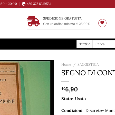
6:30 - 20:00
+39 375 8219534
SPEDIZIONE GRATUITA
Con un ordine minimo di 25,00€
Cerca:
Home
/
SAGGISTICA
SEGNO DI CON
Aggiungi
alla lista
dei
6,90
€
desideri
Stato
: Usato
Condizioni
: Discrete- Manc