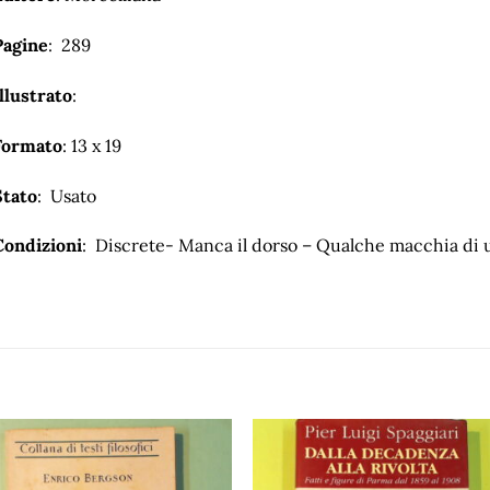
Pagine
: 289
llustrato
:
Formato
: 13 x 19
Stato
: Usato
Condizioni
: Discrete- Manca il dorso – Qualche macchia di 
Aggiungi
Aggiu