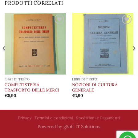
PRODOTTI CORRELATI
Aggiungi
Aggiungi
alla lista
alla lista
dei
dei
desideri
desideri
LIBRI DI TESTO
LIBRI DI TESTO
COMPUTISTERIA
NOZIONI DI CULTURA
TRASPORTO DELLE MERCI
GENERALE
€
5,90
€
7,90
Privacy
Termini e condizioni
Spedizioni e Pagamenti
Powered by
gSoft IT Solutions