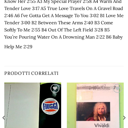
Know Her 2:55 A3 My Special Prayer 2:58 A4 Warm And
Tender Love 3:17 A5 True Love Travels On A Gravel Road
2:46 A6 I’ve Gotta Get A Message To You 3:02 B1 Love Me
Tender 3:00 B2 Between These Arms 2:40 B3 Come
Softly To Me 2:55 B4 Out Of The Left Field 3:28 B5
You’re Pouring Water On A Drowning Man 2:22 B6 Baby
Help Me 2:29
PRODOTTI CORRELATI
Aggiungi
Aggiungi
alla lista
alla lista
dei
dei
desideri
desideri