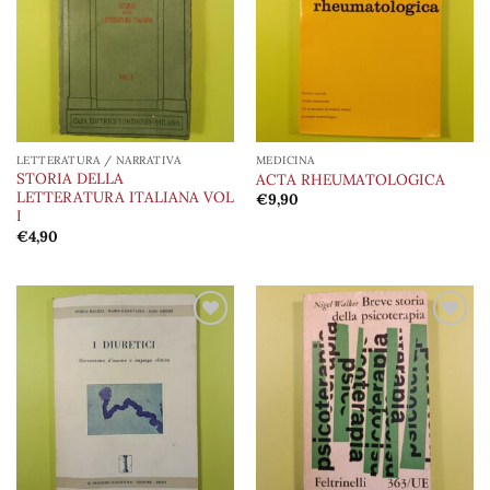
dei
dei
desideri
desideri
LETTERATURA / NARRATIVA
MEDICINA
STORIA DELLA
ACTA RHEUMATOLOGICA
LETTERATURA ITALIANA VOL
€
9,90
I
€
4,90
Aggiungi
Aggiungi
alla lista
alla lista
dei
dei
desideri
desideri