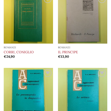
Aggiungi
Aggiungi
alla lista
alla lista
dei
dei
desideri
desideri
ROMANZI
ROMANZI
CORRI, CONIGLIO
IL PRINCIPE
€
24,90
€
13,90
Aggiungi
Aggiungi
alla lista
alla lista
dei
dei
desideri
desideri