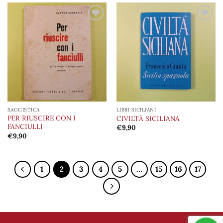
Aggiungi
Aggiungi
alla lista
alla lista
dei
dei
desideri
desideri
SAGGISTICA
LIBRI SICILIANI
PER RIUSCIRE CON I
CIVILTÀ SICILIANA
FANCIULLI
€
9,90
€
9,90
1
2
3
4
5
…
15
16
17