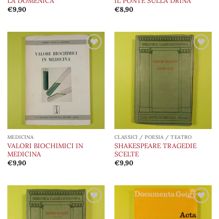
LA DOMENICA
IL PONTE SULLA DRINA
€
9,90
€
8,90
Aggiungi
Aggiungi
alla lista
alla lista
dei
dei
desideri
desideri
MEDICINA
CLASSICI / POESIA / TEATRO
VALORI BIOCHIMICI IN
SHAKESPEARE TRAGEDIE
MEDICINA
SCELTE
€
9,90
€
9,90
Aggiungi
Aggiungi
alla lista
alla lista