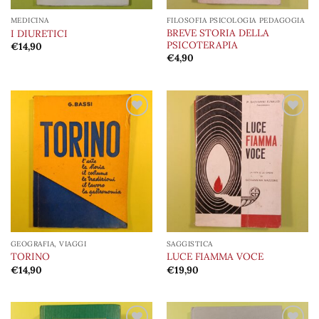
MEDICINA
FILOSOFIA PSICOLOGIA PEDAGOGIA
BREVE STORIA DELLA
I DIURETICI
PSICOTERAPIA
€
14,90
€
4,90
Aggiungi
Aggiungi
alla lista
alla lista
dei
dei
desideri
desideri
GEOGRAFIA, VIAGGI
SAGGISTICA
TORINO
LUCE FIAMMA VOCE
€
14,90
€
19,90