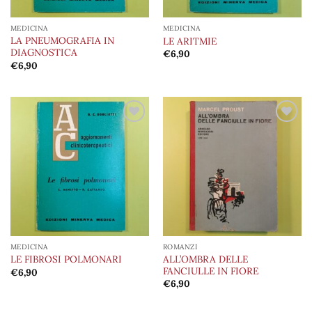
MEDICINA
MEDICINA
LA PNEUMOGRAFIA IN
LE ARITMIE
DIAGNOSTICA
€
6,90
€
6,90
Aggiungi
Aggiungi
alla lista
alla lista
dei
dei
desideri
desideri
MEDICINA
ROMANZI
ALL’OMBRA DELLE
LE FIBROSI POLMONARI
FANCIULLE IN FIORE
€
6,90
€
6,90