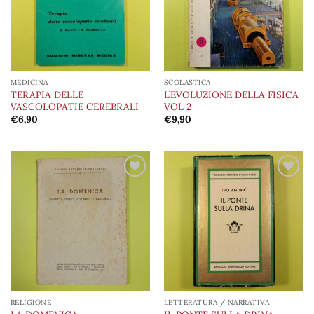
MEDICINA
SCOLASTICA
TERAPIA DELLE
L’EVOLUZIONE DELLA FISICA
VASCOLOPATIE CEREBRALI
VOL 2
€
6,90
€
9,90
Aggiungi
Aggiungi
alla lista
alla lista
dei
dei
desideri
desideri
RELIGIONE
LETTERATURA / NARRATIVA