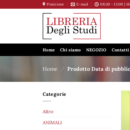
Salta
Posizione
E-mail
08:30 - 13:00 | 1
ai
contenuti
Home
Chi siamo
NEGOZIO
Contatti
Home
/
Prodotto Data di pubbli
Categorie
Altro
ANIMALI