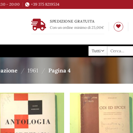
6:30 - 20:00
+39 375 8219534
SPEDIZIONE GRATUITA
Con un ordine minimo di 25,00€
Cerca:
cazione
/
1961
/
Pagina 4
Aggiungi
Aggi
alla lista
alla 
dei
de
desideri
desi