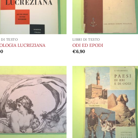
I DI TESTO
LIBRI DI TESTO
OLOGIA LUCREZIANA
ODI ED EPODI
90
€
6,90
Aggiungi
Aggi
alla lista
alla 
dei
de
desideri
desi