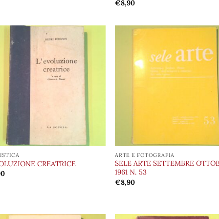
€
8,90
Aggiungi
Aggi
alla lista
alla 
dei
de
desideri
desi
ISTICA
ARTE E FOTOGRAFIA
SELE ARTE SETTEMBRE OTTO
VOLUZIONE CREATRICE
1961 N. 53
90
€
8,90