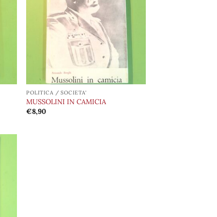
i
dei
deri
desideri
POLITICA / SOCIETA'
MUSSOLINI IN CAMICIA
€
8,90
ungi
lista
i
deri