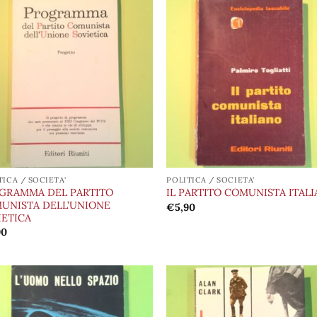
Aggiungi
Aggi
alla lista
alla 
dei
de
desideri
desi
TICA / SOCIETA'
POLITICA / SOCIETA'
GRAMMA DEL PARTITO
IL PARTITO COMUNISTA ITAL
UNISTA DELL’UNIONE
€
5,90
IETICA
90
Aggiungi
Aggi
alla lista
alla 