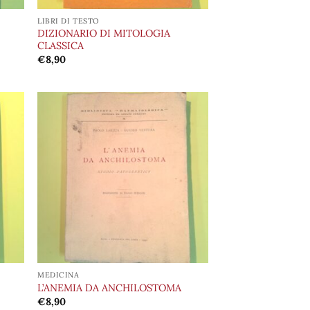
LIBRI DI TESTO
DIZIONARIO DI MITOLOGIA
CLASSICA
€
8,90
ungi
Aggiungi
lista
alla lista
i
dei
deri
desideri
MEDICINA
L’ANEMIA DA ANCHILOSTOMA
€
8,90