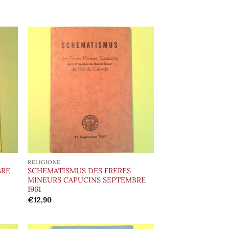
ungi
Aggiungi
lista
alla lista
i
dei
deri
desideri
RELIGIONE
BRE
SCHEMATISMUS DES FRERES
MINEURS CAPUCINS SEPTEMBRE
1961
€
12,90