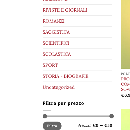
RIVISTE E GIORNALI
ROMANZI
SAGGISTICA
SCIENTIFICI
SCOLASTICA
SPORT
POLI
STORIA - BIOGRAFIE
PRO
COM
Uncategorized
SOV
€
6,
Filtra per prezzo
Prezzo
Prezzo
Prezzo:
€0
—
€50
Filtra
Min
Max