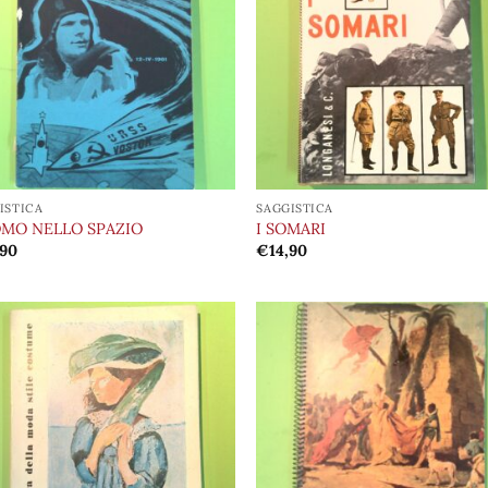
dei
de
desideri
desi
ISTICA
SAGGISTICA
OMO NELLO SPAZIO
I SOMARI
,90
€
14,90
Aggiungi
Aggi
alla lista
alla 
dei
de
desideri
desi