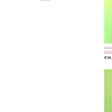
SAGG
L’U
€
14