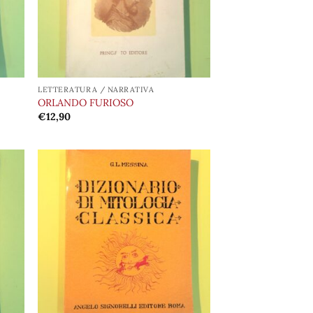
LETTERATURA / NARRATIVA
ORLANDO FURIOSO
€
12,90
ungi
Aggiungi
lista
alla lista
i
dei
deri
desideri