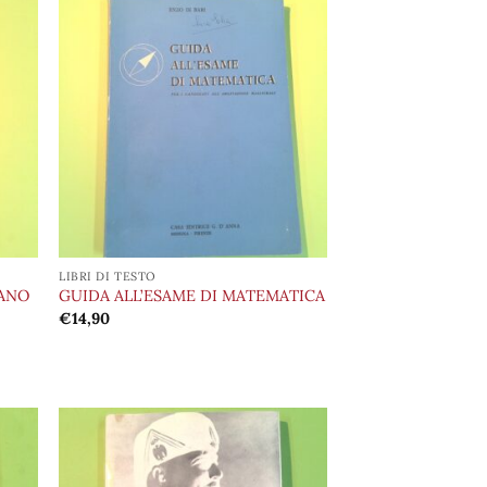
ungi
Aggiungi
lista
alla lista
i
dei
deri
desideri
LIBRI DI TESTO
IANO
GUIDA ALL’ESAME DI MATEMATICA
€
14,90
ungi
Aggiungi
lista
alla lista