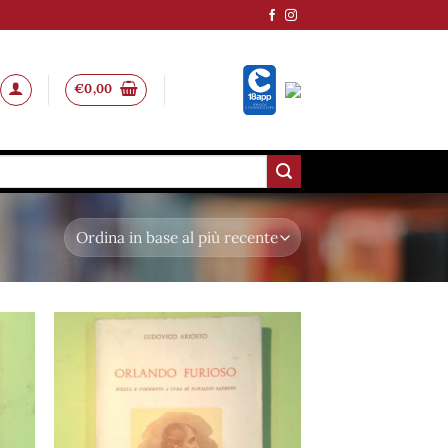
€
0,00
ungi
Aggiungi
lista
alla lista
i
dei
deri
desideri