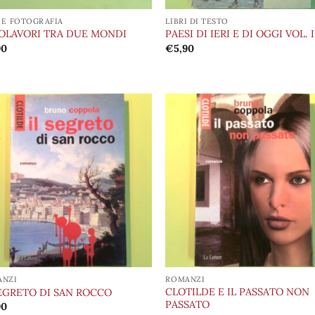
 E FOTOGRAFIA
LIBRI DI TESTO
OLAVORI TRA DUE MONDI
PAESI DI IERI E DI OGGI VOL. I
90
€
5,90
Aggiungi
Aggi
alla lista
alla 
dei
de
desideri
desi
ANZI
ROMANZI
CLOTILDE E IL PASSATO NON
SEGRETO DI SAN ROCCO
PASSATO
90