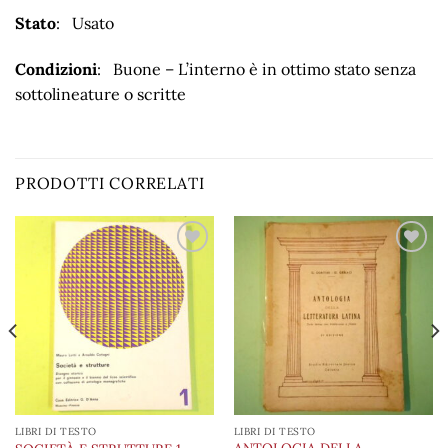
Stato
: Usato
Condizioni
: Buone – L’interno è in ottimo stato senza
sottolineature o scritte
PRODOTTI CORRELATI
Aggiungi
Aggiungi
alla lista
alla lista
dei
dei
desideri
desideri
LIBRI DI TESTO
LIBRI DI TESTO