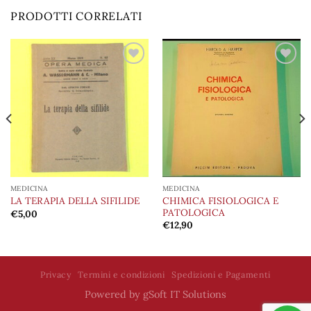
PRODOTTI CORRELATI
Aggiungi
Aggiungi
alla lista
alla lista
dei
dei
desideri
desideri
MEDICINA
MEDICINA
CHIMICA FISIOLOGICA E
LA TERAPIA DELLA SIFILIDE
PATOLOGICA
€
5,00
€
12,90
Privacy
Termini e condizioni
Spedizioni e Pagamenti
Powered by
gSoft IT Solutions