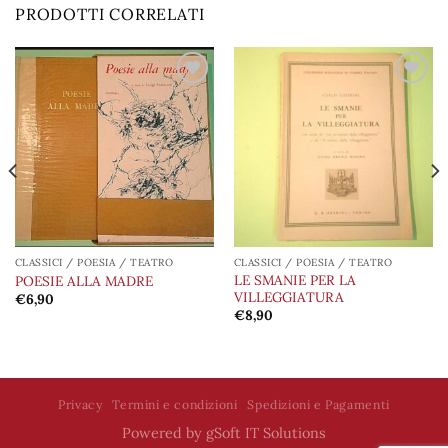
PRODOTTI CORRELATI
Aggiungi
Aggiungi
alla lista
alla lista
dei
dei
desideri
desideri
CLASSICI / POESIA / TEATRO
CLASSICI / POESIA / TEATRO
LE SMANIE PER LA
POESIE ALLA MADRE
VILLEGGIATURA
€
6,90
€
8,90
Privacy
Termini e condizioni
Spedizioni e Pagamenti
Powered by
gSoft IT Solutions