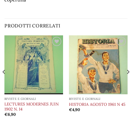
PRODOTTI CORRELATI
Aggiungi
Aggiungi
alla lista
alla lista
dei
dei
desideri
desideri
RIVISTE E GIORNALI
RIVISTE E GIORNALI
LECTURES MODERNES JUIN
HISTORIA AGOSTO 1961 N 45
1902 N. 14
€
4,90
€
6,90