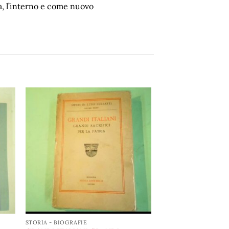
a, l’interno e come nuovo
ngi
Aggiungi
ista
alla lista
i
dei
eri
desideri
STORIA - BIOGRAFIE