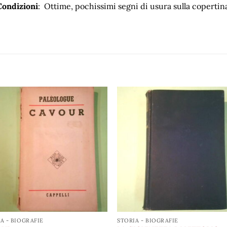
Condizioni
: Ottime, pochissimi segni di usura sulla copertin
Aggiungi
Aggiu
alla lista
alla l
dei
de
desideri
desid
A - BIOGRAFIE
STORIA - BIOGRAFIE