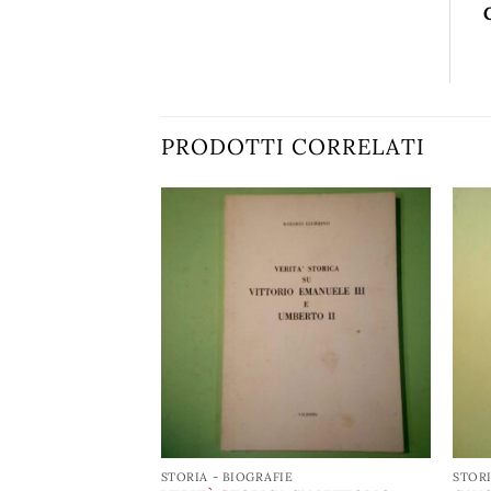
PRODOTTI CORRELATI
Aggiungi
Aggiungi
alla lista
alla lista
dei
dei
desideri
desideri
E
STORIA - BIOGRAFIE
STORI