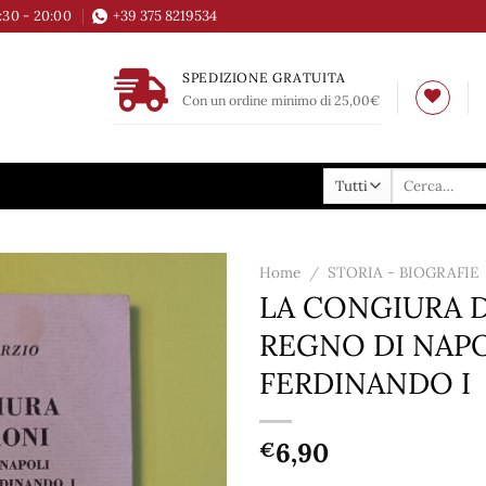
6:30 - 20:00
+39 375 8219534
SPEDIZIONE GRATUITA
Con un ordine minimo di 25,00€
Cerca:
Home
/
STORIA - BIOGRAFIE
LA CONGIURA D
Aggiungi
REGNO DI NAPO
alla lista
dei
FERDINANDO I
desideri
6,90
€