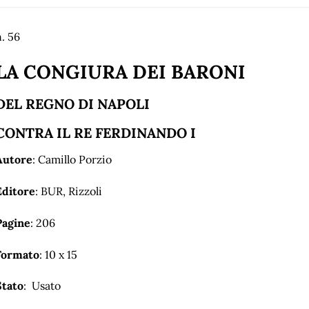
. 56
LA CONGIURA DEI BARONI
DEL REGNO DI NAPOLI
CONTRA IL RE FERDINANDO I
Autore
: Camillo Porzio
Editore
: BUR, Rizzoli
Pagine
: 206
Formato
: 10 x 15
Stato
: Usato