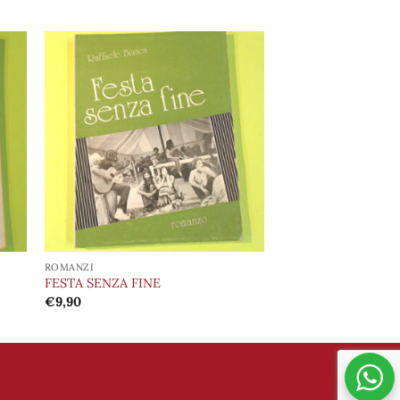
ngi
Aggiungi
ista
alla lista
i
dei
eri
desideri
ROMANZI
FESTA SENZA FINE
€
9,90