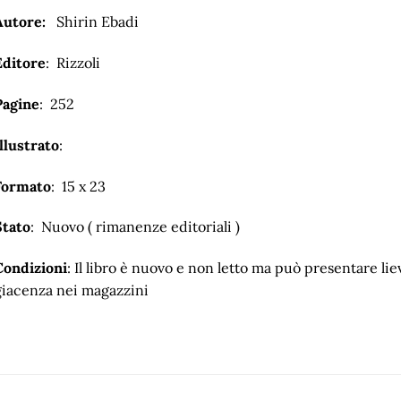
Autore:
Shirin Ebadi
Editore
: Rizzoli
Pagine
: 252
llustrato
:
Formato
: 15 x 23
Stato
: Nuovo ( rimanenze editoriali )
Condizioni
: Il libro è nuovo e non letto ma può presentare lie
giacenza nei magazzini