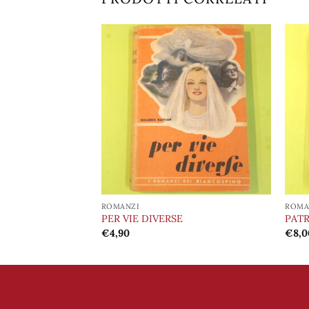
Aggiungi
Aggiungi
alla lista
alla lista
dei
dei
desideri
desideri
ROMANZI
ROMA
MENTE
PER VIE DIVERSE
PATR
€
4,90
€
8,0