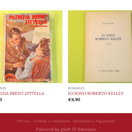
Aggiungi
Aggiu
alla lista
alla l
dei
de
desideri
desid
NZI
ROMANZI
IZIA BRENT ZITTELLA
IO SONO ROBERTO KELLEY
0
€
6,90
Privacy
Termini e condizioni
Spedizioni e Pagamenti
Powered by
gSoft IT Solutions