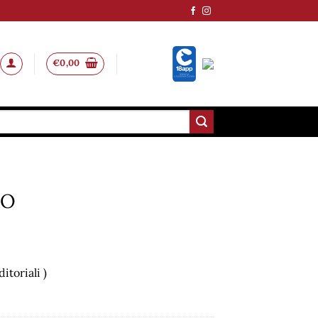
€
0,00
RO
itoriali )