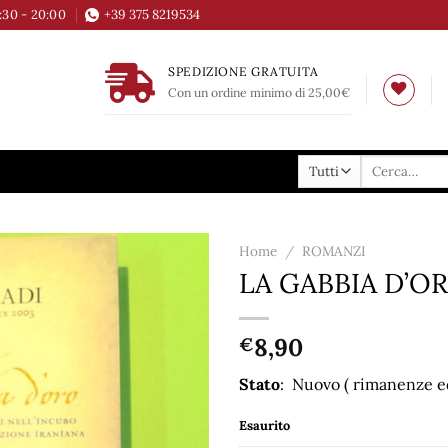
6:30 - 20:00
+39 375 8219534
SPEDIZIONE GRATUITA
Con un ordine minimo di 25,00€
Cerca:
Home
/
ROMANZI
LA GABBIA D’O
Aggiungi
alla lista
dei
8,90
€
desideri
Stato
: Nuovo ( rimanenze ed
Esaurito