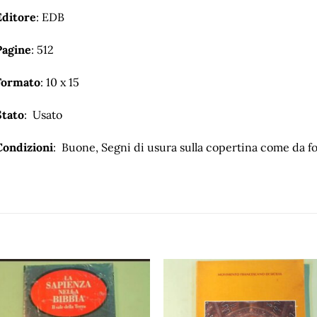
Editore
: EDB
Pagine
: 512
Formato
: 10 x 15
Stato
: Usato
Condizioni
: Buone, Segni di usura sulla copertina come da fo
Aggiungi
Aggiu
alla lista
alla l