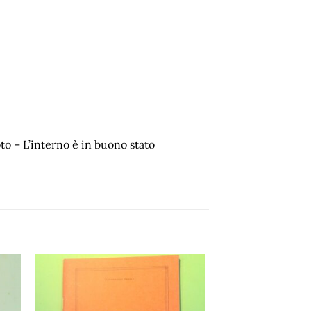
to – L’interno è in buono stato
ngi
Aggiungi
ista
alla lista