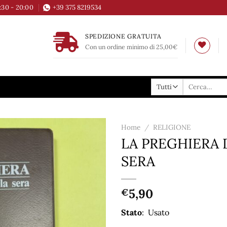
6:30 - 20:00
+39 375 8219534
SPEDIZIONE GRATUITA
Con un ordine minimo di 25,00€
Cerca:
Home
/
RELIGIONE
LA PREGHIERA 
Aggiungi
SERA
alla lista
dei
desideri
5,90
€
Stato
: Usato