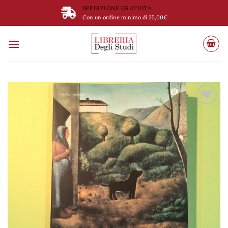
Salta
SPEDIZIONE GRATUITA
ai
Con un ordine minimo di 25,00€
contenuti
Aggiungi
alla lista
dei
desideri