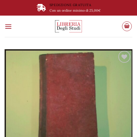
Salta
SPEDIZIONE GRATUITA
ai
Con un ordine minimo di 25,00€
contenuti
Aggiungi
alla lista
dei
desideri