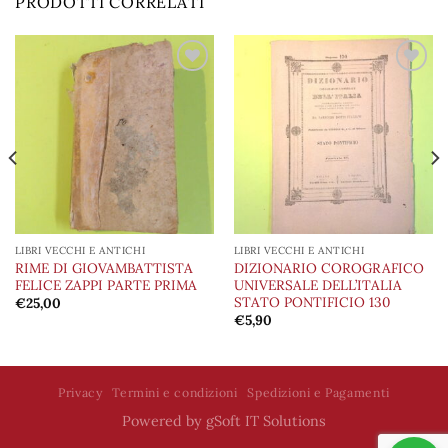
PRODOTTI CORRELATI
Aggiungi
Aggiungi
alla lista
alla lista
dei
dei
desideri
desideri
LIBRI VECCHI E ANTICHI
LIBRI VECCHI E ANTICHI
RIME DI GIOVAMBATTISTA
DIZIONARIO COROGRAFICO
FELICE ZAPPI PARTE PRIMA
UNIVERSALE DELL’ITALIA
STATO PONTIFICIO 130
€
25,00
€
5,90
Privacy
Termini e condizioni
Spedizioni e Pagamenti
Powered by
gSoft IT Solutions