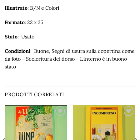
Illustrato
: B/N e Colori
Formato
: 22 x 25
Stato
: Usato
Condizioni
: Buone, Segni di usura sulla copertina come
da foto – Scoloritura del dorso – L’interno è in buono
stato
PRODOTTI CORRELATI
Aggiungi
Aggiungi
alla lista
alla lista
dei
dei
desideri
desideri