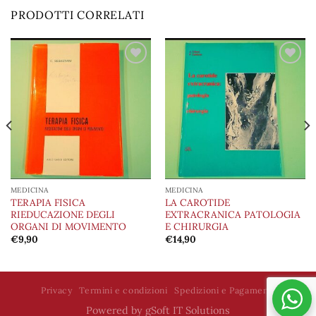
PRODOTTI CORRELATI
Aggiungi
Aggiungi
alla lista
alla lista
dei
dei
desideri
desideri
MEDICINA
MEDICINA
TERAPIA FISICA
LA CAROTIDE
RIEDUCAZIONE DEGLI
EXTRACRANICA PATOLOGIA
ORGANI DI MOVIMENTO
E CHIRURGIA
€
9,90
€
14,90
Privacy
Termini e condizioni
Spedizioni e Pagamenti
Powered by
gSoft IT Solutions