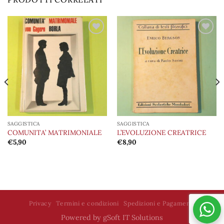
Aggiungi
Aggiungi
alla lista
alla lista
dei
dei
desideri
desideri
SAGGISTICA
SAGGISTICA
COMUNITA’ MATRIMONIALE
L’EVOLUZIONE CREATRICE
€
5,90
€
8,90
Privacy
Termini e condizioni
Spedizioni e Pagamenti
Powered by
gSoft IT Solutions