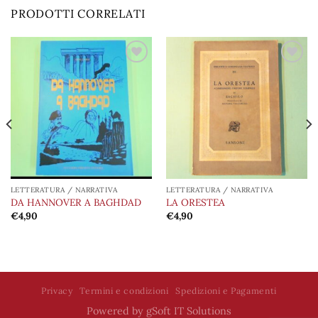
PRODOTTI CORRELATI
Aggiungi
Aggiungi
alla lista
alla lista
dei
dei
desideri
desideri
LETTERATURA / NARRATIVA
LETTERATURA / NARRATIVA
DA HANNOVER A BAGHDAD
LA ORESTEA
€
4,90
€
4,90
Privacy
Termini e condizioni
Spedizioni e Pagamenti
Powered by
gSoft IT Solutions